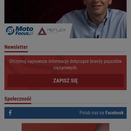
Newsletter
Otrzymuj najnowsze informacje dotyczące branży pojazdów
ciężarowych.
ZAPISZ SIĘ
Społeczność
Polub nas na
Facebook