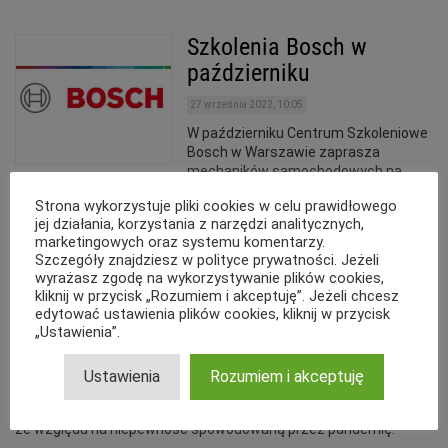
Szkolenia Bosch w
październiku
27 września 2022, 10:05
W październiku Centrum Szkoleniowe
Bosch w Warszawie zaprasza
mechaników samochodowych na
cztery stacjonarne szkolenia techniczne z zakresu diagnostyki
Strona wykorzystuje pliki cookies w celu prawidłowego
pojazdów ciężarowych.
jej działania, korzystania z narzędzi analitycznych,
marketingowych oraz systemu komentarzy.
Szczegóły znajdziesz w polityce prywatności. Jeżeli
Targi motoryzacyjne w
wyrażasz zgodę na wykorzystywanie plików cookies,
2021 r. – terminarz
kliknij w przycisk „Rozumiem i akceptuję”. Jeżeli chcesz
edytować ustawienia plików cookies, kliknij w przycisk
4 stycznia 2021, 13:48
„Ustawienia”.
Każdego roku przygotowujemy dla
naszych Czytelników terminarz
Ustawienia
Rozumiem i akceptuję
targów w branży motoryzacyjnej,
transportowej i logistycznej. Tegoroczna edycja jest wyjątkowa,
ze względu na niepewność spowodowaną przez pandemię.