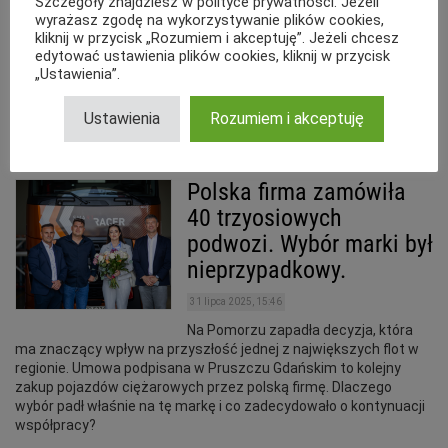
Szczegóły znajdziesz w polityce prywatności. Jeżeli
wyrażasz zgodę na wykorzystywanie plików cookies,
14 października 2025, 14:19
kliknij w przycisk „Rozumiem i akceptuję”. Jeżeli chcesz
edytować ustawienia plików cookies, kliknij w przycisk
Europejski program Euro NCAP, który od 2024 roku rozszerzył
„Ustawienia”.
swoje testy na pojazdy ciężarowe, opublikował wyniki nowej
kampanii testowej. Ciągnik siodłowy Renault Trucks T otrzymał
ocenę 4 gwiazdek z łącznym wynikiem 76%. To wzrost o 2 punkty
Ustawienia
Rozumiem i akceptuję
w stosunku do poprzedniej oceny.
Polska firma zamówiła
40 trzyosiowych
podwozi. Wybór marki był
nieprzypadkowy.
31 lipca 2025, 15:46
Na Pomorzu zapadła decyzja, która
ma znaczący wpływ na przyszłość jednej z największych flot w
regionie. Umowa podpisana w Pruszczu Gdańskim to kolejny
zakup pojazdów ciężarowych przez polską firmę. Dlaczego
wybór padł właśnie na tę markę i co zadecydowało o kontynuacji
współpracy?