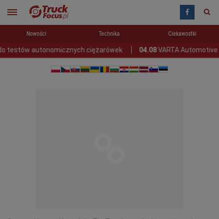
Nowości
Technika
Ciekawostki
estów autonomicznych ciężarówek
04.08
VARTA Automotive udost