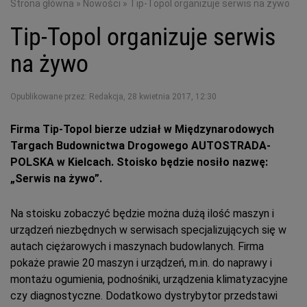
Strona główna
»
Nowości
»
Tip-Topol organizuje serwis na żywo
Tip-Topol organizuje serwis
na żywo
Opublikowane przez: Redakcja
,
28 kwietnia 2017, 12:30
Firma Tip-Topol bierze udział w Międzynarodowych
Targach Budownictwa Drogowego AUTOSTRADA-
POLSKA w Kielcach. Stoisko będzie nosiło nazwę:
„Serwis na żywo”.
Na stoisku zobaczyć będzie można dużą ilość maszyn i
urządzeń niezbędnych w serwisach specjalizujących się w
autach ciężarowych i maszynach budowlanych. Firma
pokaże prawie 20 maszyn i urządzeń, m.in. do naprawy i
montażu ogumienia, podnośniki, urządzenia klimatyzacyjne
czy diagnostyczne. Dodatkowo dystrybytor przedstawi