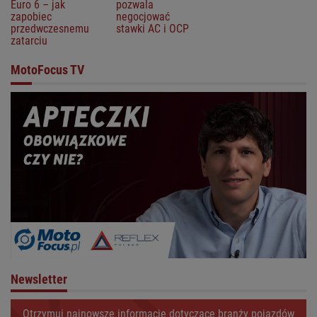
Euro 6 – jak
pozwala
zapobiec
negocjować
przedwczesnemu
stawki AC i OCP
zatarciu
MotoFocus TV
Newsletter
Otrzymuj najnowsze informacje dotyczące branży pojazdów