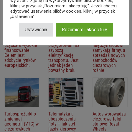
wyrażasz zgodę na wykorzystywanie plików cookies,
kliknij w przycisk „Rozumiem i akceptuję”. Jeżeli chcesz
edytować ustawienia plików cookies, kliknij w przycisk
„Ustawienia”.
Ustawienia
Rozumiem i akceptuję
Polska platforma
Producenci
Polscy
transportowa
ciężarówek
przewoźnicy
uzyskała wysokie
przygotowani na
międzynarodowi
finansowanie.
szybszą
zamykają firmy, a
Celem jest
elektryfikację
sprzedaż nowych
zdobycie rynków
transportu. Jest
samochodów
europejskich.
jednak jeden
cieżarowych
poważny brak.
rośnie
Turbosprężarki o
Telematyka a
Autos wprowadza
zmiennej
ubezpieczenia
ciężarowe felgi
geometrii (VTG) w
floty – jak styl
stalowe Royal
ciężarówkach
jazdy kierowcy
Wheels