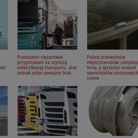
Producenci ciężarówek
Polscy przewoźnicy
przygotowani na szybszą
międzynarodowi zamykaj
lem
elektryfikację transportu. Jest
firmy, a sprzedaż nowych
jednak jeden poważny brak.
samochodów cieżarowyc
rośnie