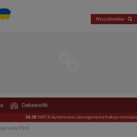
Wyszukiwarka
ia
Ciekawostki
4.08
VARTA Automotive udostępnia instrukcje montażu akumulatoró
mpę wody [Film]