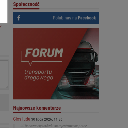
Społeczność
Polub nas na
Facebook
w
do
rt.
Najnowsze komentarze
Głos ludu
30 lipca 2026, 11:36
Te nowe ciężarówki są rejestrowane przez