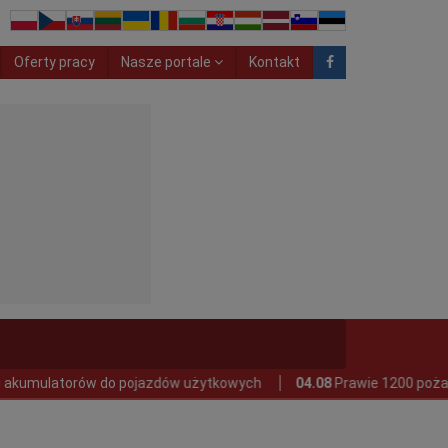
Oferty pracy
Nasze portale
Kontakt
w do pojazdów użytkowych
04.08
Prawie 1200 pożarów samochodó