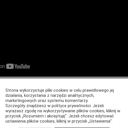
pisami w kilku językach, niestety póki co nie ma wśród nich
Strona wykorzystuje pliki cookies w celu prawidłowego jej
y instruktażowe DT pojawią się wkrótce.
działania, korzystania z narzędzi analitycznych,
marketingowych oraz systemu komentarzy.
Szczegóły znajdziesz w polityce prywatności. Jeżeli
mat produktów marki DT Spare Parts można znaleźć na
wyrażasz zgodę na wykorzystywanie plików cookies, kliknij w
przycisk „Rozumiem i akceptuję”. Jeżeli chcesz edytować
rts.com.
ustawienia plików cookies, kliknij w przycisk „Ustawienia”.