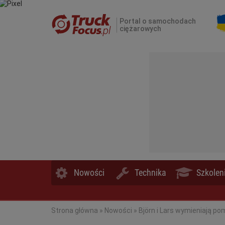
Portal o samochodach
ciężarowych
Nowości
Technika
Szkolen
0
Strona główna
»
Nowości
»
Björn i Lars wymieniają po