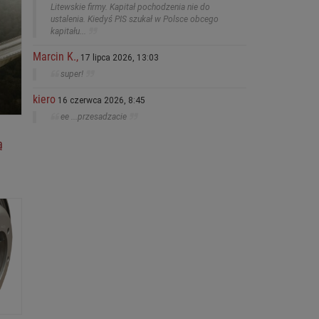
Litewskie firmy. Kapitał pochodzenia nie do
ustalenia. Kiedyś PIS szukał w Polsce obcego
kapitału...
Marcin K.,
17 lipca 2026, 13:03
super!
kiero
16 czerwca 2026, 8:45
ee ...przesadzacie
ą
h