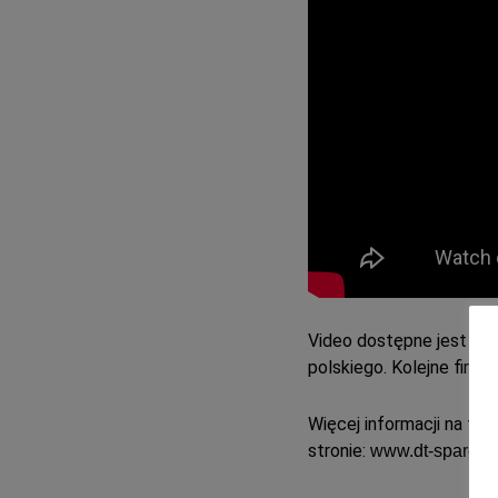
Video dostępne jest z na
polskiego. Kolejne firm
Więcej informacji na te
stronie:
www.dt-sparepa