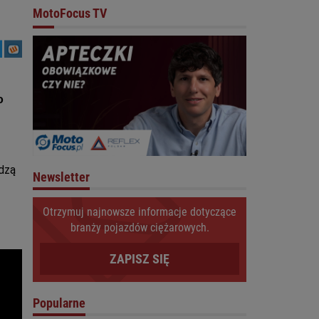
MotoFocus TV
o
dzą
Newsletter
Otrzymuj najnowsze informacje dotyczące
branży pojazdów ciężarowych.
ZAPISZ SIĘ
Popularne