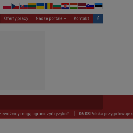
Oferty pracy
Nasze portale
Kontakt
iczyć ryzyko?
06.08
Polska przygotowuje się do testów autono