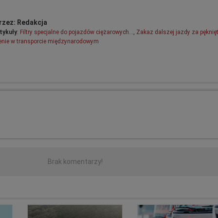
rzez: Redakcja
tykuły
:
Filtry specjalne do pojazdów ciężarowych…
,
Zakaz dalszej jazdy za pęknię
enie w transporcie międzynarodowym
w Internecie, nie jesteś anonimowy. Dodając komentarze na portalu zobowiązujesz się 
ązującymi przepisami prawa, będąc świadomym odpowiedzialności między innymi z a
Brak komentarzy!
ułu pomówienia) oraz Art. 216. Kodeksu Karnego (z tytułu zniewagi), oraz zapisami