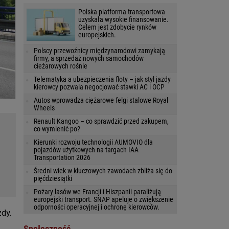
Polska platforma transportowa
uzyskała wysokie finansowanie.
Celem jest zdobycie rynków
europejskich.
Polscy przewoźnicy międzynarodowi zamykają
firmy, a sprzedaż nowych samochodów
cieżarowych rośnie
Telematyka a ubezpieczenia floty – jak styl jazdy
kierowcy pozwala negocjować stawki AC i OCP
Autos wprowadza ciężarowe felgi stalowe Royal
Wheels
Renault Kangoo – co sprawdzić przed zakupem,
co wymienić po?
Kierunki rozwoju technologii AUMOVIO dla
pojazdów użytkowych na targach IAA
Transportation 2026
Średni wiek w kluczowych zawodach zbliża się do
pięćdziesiątki
Pożary lasów we Francji i Hiszpanii paraliżują
europejski transport. SNAP apeluje o zwiększenie
odporności operacyjnej i ochronę kierowców.
żdy.
Społeczność