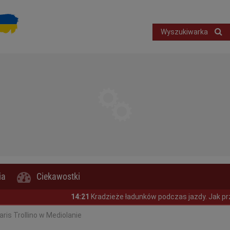
Wyszukiwarka
ia
Ciekawostki
14:21
Kradzieże ładunków podczas jazdy. Jak przewoźnicy mogą ogran
ris Trollino w Mediolanie