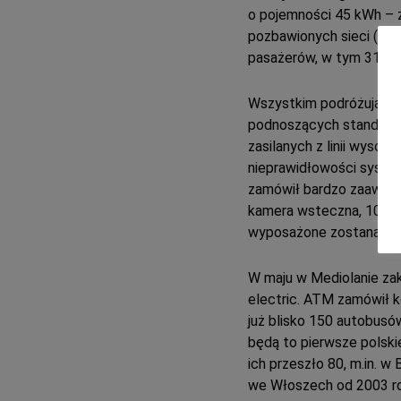
o pojemności 45 kWh – z
pozbawionych sieci (np.
pasażerów, w tym 31 na
Wszystkim podróżujący
podnoszących standardy
zasilanych z linii wysoki
nieprawidłowości system
zamówił bardzo zaawans
kamera wsteczna, 10” mo
wyposażone zostaną w s
W maju w Mediolanie zak
electric. ATM zamówił k
już blisko 150 autobusó
będą to pierwsze polski
ich przeszło 80, m.in. w 
we Włoszech od 2003 ro