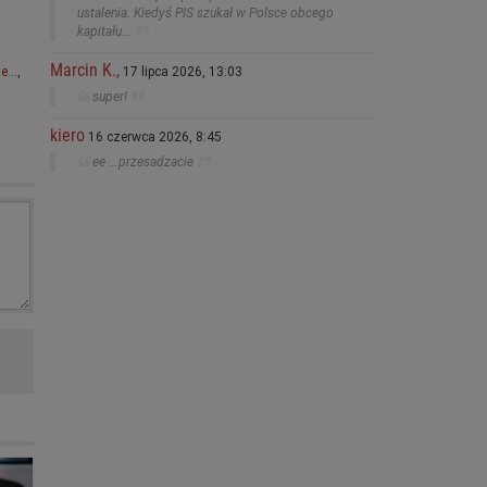
ustalenia. Kiedyś PIS szukał w Polsce obcego
kapitału...
Marcin K.,
te…
,
17 lipca 2026, 13:03
super!
kiero
16 czerwca 2026, 8:45
ee ...przesadzacie
do
rt.