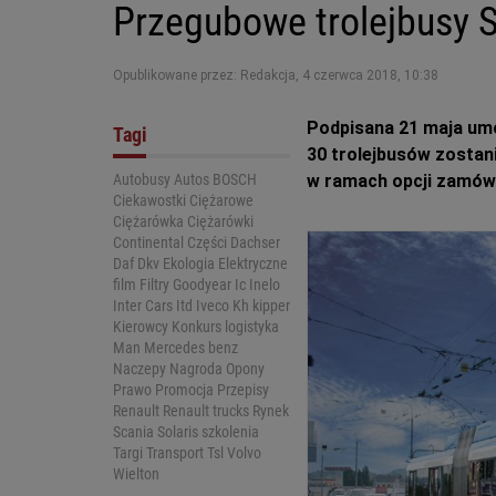
Przegubowe trolejbusy So
Opublikowane przez: Redakcja
,
4 czerwca 2018, 10:38
Podpisana 21 maja um
Tagi
30 trolejbusów zosta
Autobusy
Autos
BOSCH
w ramach opcji zamówi
Ciekawostki
Ciężarowe
Ciężarówka
Ciężarówki
Continental
Części
Dachser
Daf
Dkv
Ekologia
Elektryczne
film
Filtry
Goodyear
Ic
Inelo
Inter Cars
Itd
Iveco
Kh kipper
Kierowcy
Konkurs
logistyka
Man
Mercedes benz
Naczepy
Nagroda
Opony
Prawo
Promocja
Przepisy
Renault
Renault trucks
Rynek
Scania
Solaris
szkolenia
Targi
Transport
Tsl
Volvo
Wielton