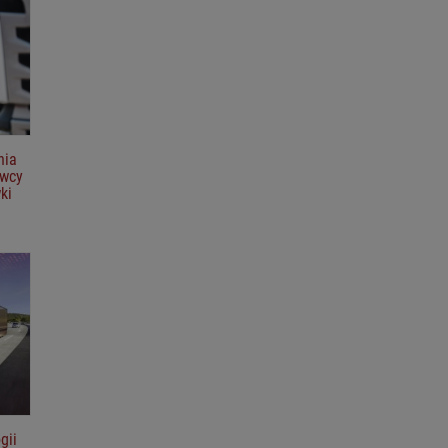
nia
owcy
ki
gii