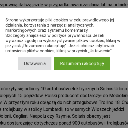
apewnią dalszą jazdę w przypadku awarii zasilania lub na odcink
 w zabytkowych częściach miasta). Na pokład zabiorą do 135
 miejscach siedzących.
Strona wykorzystuje pliki cookies w celu prawidłowego jej
działania, korzystania z narzędzi analitycznych,
marketingowych oraz systemu komentarzy.
m komfort zapewni klimatyzacja. Jednym z elementów
Szczegóły znajdziesz w polityce prywatności. Jeżeli
 bezpieczeństwa będzie stały monitoring izolacji komponentó
wyrażasz zgodę na wykorzystywanie plików cookies, kliknij w
przycisk „Rozumiem i akceptuję”. Jeżeli chcesz edytować
ego napięcia od szkieletu. W razie wykrycia jakiejkolwiek
ustawienia plików cookies, kliknij w przycisk „Ustawienia”.
 automatycznie opuści odbieraki prądu. Przewoźnik z Mediolan
owany system monitoringu. W jego skład wejdzie 9 kamer oraz
Ustawienia
Rozumiem i akceptuję
nitor na konsoli środkowej oraz rejestrator. Dodatkowo pojazd
ystem liczenia pasażerów.
ończyły się odbiory 10 autobusów elektrycznych Solaris Urbino
olejnych 15 pojazdów. Polski producent dostarczył do Mediolan
w. W przyszłym roku dołączą do nich przegubowe Trollino 18. Ch
e trolejbusy w stolicy Lombardii, to w samych Włoszech jeździ
Bolonii, Cagliari, Neapolu czy Rzymie. Solaris obecny jest
ku dostarczając dotychczas ponad 900 autobusów i trolejbusó