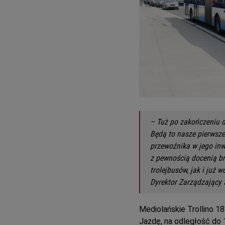
– Tuż po zakończeniu 
Będą to nasze pierwsze
przewoźnika w jego inw
z pewnością docenią br
trolejbusów, jak i już
Dyrektor Zarządzający So
Mediolańskie Trollino 1
Jazdę, na odległość do 1