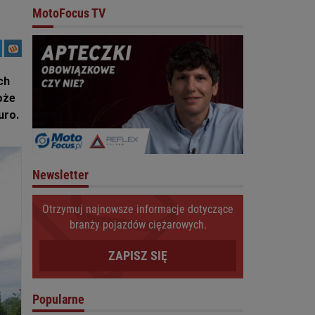
MotoFocus TV
ch
oże
uro.
Newsletter
Otrzymuj najnowsze informacje dotyczące
branży pojazdów ciężarowych.
ZAPISZ SIĘ
Popularne