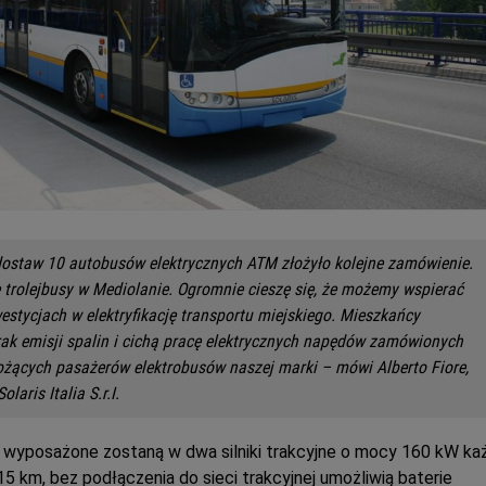
dostaw 10 autobusów elektrycznych ATM złożyło kolejne zamówienie.
 trolejbusy w Mediolanie. Ogromnie cieszę się, że możemy wspierać
estycjach w elektryfikację transportu miejskiego. Mieszkańcy
ak emisji spalin i cichą pracę elektrycznych napędów zamówionych
 wożących pasażerów elektrobusów naszej marki – mówi Alberto Fiore,
laris Italia S.r.I.
8 wyposażone zostaną w dwa silniki trakcyjne o mocy 160 kW ka
5 km, bez podłączenia do sieci trakcyjnej umożliwią baterie