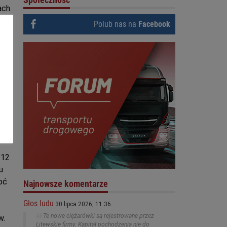
ach
Polub nas na
Facebook
w
u
y
 12
u
oć
Najnowsze komentarze
Głos ludu
30 lipca 2026, 11:36
Te nowe ciężarówki są rejestrowane przez
w.
Litewskie firmy. Kapitał pochodzenia nie do