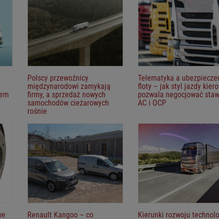
Polscy przewoźnicy
Telematyka a ubezpiecze
międzynarodowi zamykają
floty – jak styl jazdy kier
lem
firmy, a sprzedaż nowych
pozwala negocjować staw
samochodów cieżarowych
AC i OCP
rośnie
we
Renault Kangoo – co
Kierunki rozwoju technolo