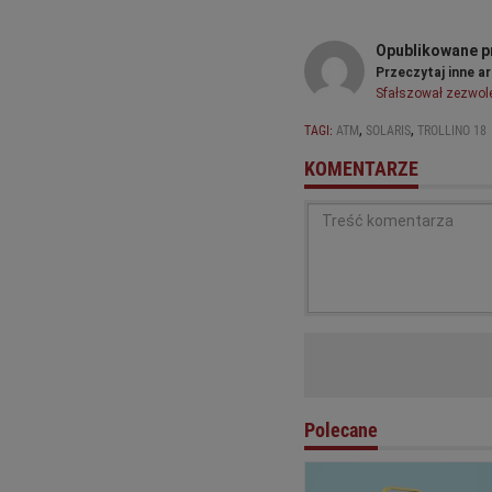
Opublikowane p
Przeczytaj inne ar
Sfałszował zezwol
,
,
TAGI:
ATM
SOLARIS
TROLLINO 18
KOMENTARZE
Pamiętaj, że wbrew pozorom 
postępowania zgodnie obowi
212. Kodeksu Karnego (z tyt
regulaminu
.
Polecane