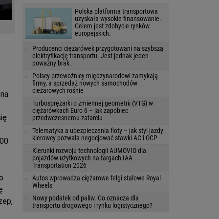
Polska platforma transportowa
uzyskała wysokie finansowanie.
Celem jest zdobycie rynków
europejskich.
Producenci ciężarówek przygotowani na szybszą
elektryfikację transportu. Jest jednak jeden
poważny brak.
Polscy przewoźnicy międzynarodowi zamykają
firmy, a sprzedaż nowych samochodów
cieżarowych rośnie
 na
Turbosprężarki o zmiennej geometrii (VTG) w
ciężarówkach Euro 6 – jak zapobiec
ię
przedwczesnemu zatarciu
Telematyka a ubezpieczenia floty – jak styl jazdy
kierowcy pozwala negocjować stawki AC i OCP
000
Kierunki rozwoju technologii AUMOVIO dla
pojazdów użytkowych na targach IAA
Transportation 2026
o
Autos wprowadza ciężarowe felgi stalowe Royal
Wheels
ę
Nowy podatek od paliw. Co oznacza dla
zep,
transportu drogowego i rynku logistycznego?