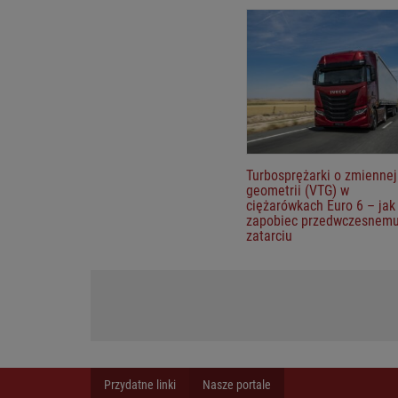
Turbosprężarki o zmiennej
geometrii (VTG) w
ciężarówkach Euro 6 – jak
zapobiec przedwczesnem
zatarciu
Przydatne linki
Nasze portale