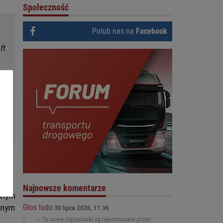
Społeczność
Polub nas na
Facebook
ft
na
Najnowsze komentarze
danym
Głos ludu
innym
30 lipca 2026, 11:36
Te nowe ciężarówki są rejestrowane przez