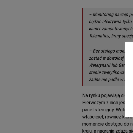
– Monitoring naczep po
będzie efektywna tylko
kamer zamontowanych w
Telematics, firmy specj
– Bez stałego monitori
zostać w dowolnej chwi
Weterynarii lub General
stanie zweryfikować an
żadne nie padło w drod
Na rynku pojawiają się j
Pierwszym z nich jest S
panel sterujący. Wgląd w
właściciel, również kie
momencie dostępu do nag
kraju, a nagrania zdążą 