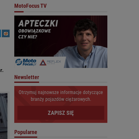
MotoFocus TV
r.
Newsletter
Otrzymuj najnowsze informacje dotyczące
branży pojazdów ciężarowych.
ZAPISZ SIĘ
Popularne