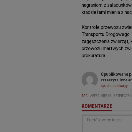
nagraniom z załadunków 
kradzieżami mienia z na
Kontrole przewozu zwier
Transportu Drogowego. 
zagęszczenia zwierząt, 
przewozu martwych zwie
prokuratura.
Opublikowane p
Przeczytaj inne ar
spadła ze skarpy
,
TAGI:
AFERA-MIĘSNA
BEZPIECZE
KOMENTARZE