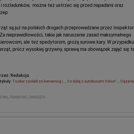
i rozładunków, można też ustrzec się przed napadami oraz
czep.
ząt są już na polskich drogach przeprowadzane przez Inspektor
Za nieprawidłowości, takie jak naruszenie zasad maksymalnego
kierowcom, ale też spedytorom, grożą surowe kary. W przypadku
rząt, prócz wysokiej grzywny, sprawą ma obowiązek zająć się t
rzez: Redakcja
tykuły
:
Trucker zasłabł za kierownicą i…
,
Co dalej z autobusami Volvo?…
,
Ciężaró
,
,
ŃSTWO
TRANSPORT
ZWIERZĘTA