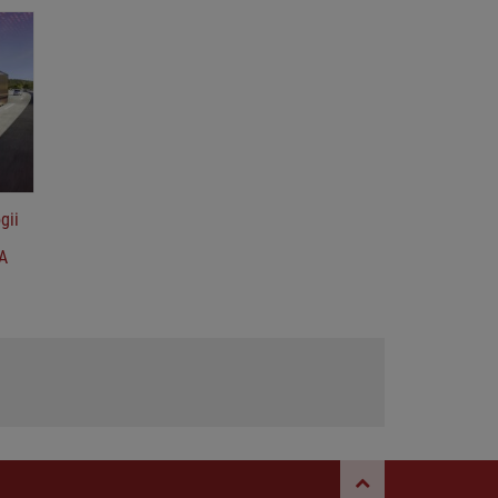
gii
AA