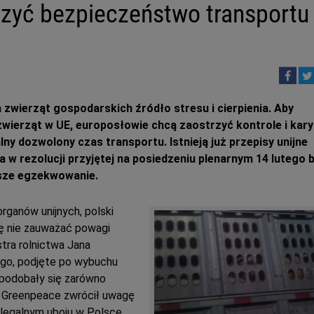
szyć bezpieczeństwo transportu
a zwierząt gospodarskich źródło stresu i cierpienia. Aby
wierząt w UE, europosłowie chcą zaostrzyć kontrole i kary
y dozwolony czas transportu. Istnieją już przepisy unijne
a w rezolucji przyjętej na posiedzeniu plenarnym 14 lutego b
psze egzekwowanie.
organów unijnych, polski
się nie zauważać powagi
stra rolnictwa Jana
go, podjęte po wybuchu
e podobały się zarówno
m. Greenpeace zwrócił uwagę
ielegalnym uboju w Polsce