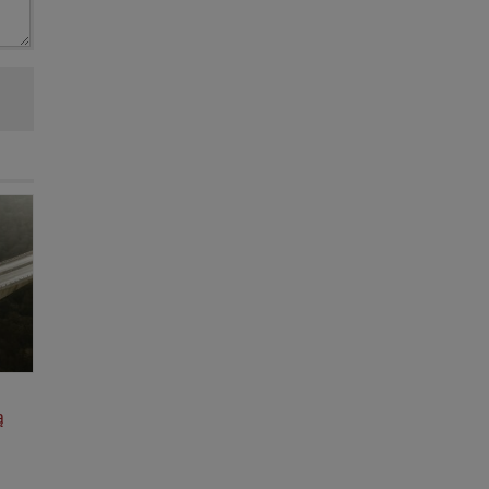
do
rt.
ą
h