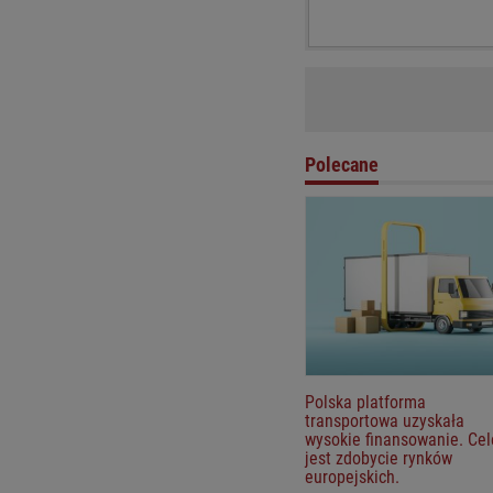
Pamiętaj, że wbrew pozorom 
postępowania zgodnie obowi
212. Kodeksu Karnego (z tyt
regulaminu
.
Polecane
Polska platforma
transportowa uzyskała
wysokie finansowanie. Ce
jest zdobycie rynków
europejskich.