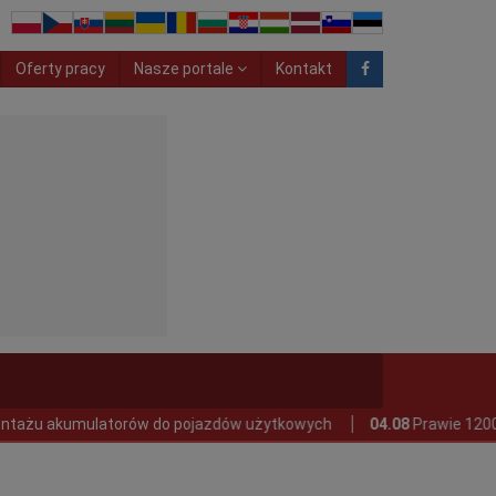
Oferty pracy
Nasze portale
Kontakt
rów do pojazdów użytkowych
04.08
Prawie 1200 pożarów samochod