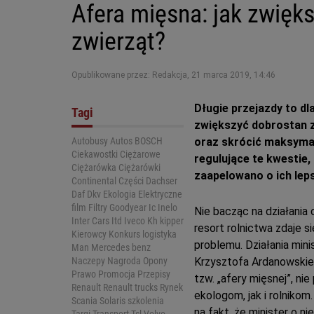
Afera mięsna: jak zwięk
zwierząt?
Opublikowane przez: Redakcja
,
21 marca 2019, 14:46
Długie przejazdy to dl
Tagi
zwiększyć dobrostan z
Autobusy
Autos
BOSCH
oraz skrócić maksymaln
Ciekawostki
Ciężarowe
regulujące te kwestie, 
Ciężarówka
Ciężarówki
zaapelowano o ich le
Continental
Części
Dachser
Daf
Dkv
Ekologia
Elektryczne
film
Filtry
Goodyear
Ic
Inelo
Nie bacząc na działania 
Inter Cars
Itd
Iveco
Kh kipper
resort rolnictwa zdaje 
Kierowcy
Konkurs
logistyka
problemu. Działania mini
Man
Mercedes benz
Naczepy
Nagroda
Opony
Krzysztofa Ardanowskie
Prawo
Promocja
Przepisy
tzw. „afery mięsnej”, ni
Renault
Renault trucks
Rynek
ekologom, jak i rolniko
Scania
Solaris
szkolenia
na fakt, że minister o n