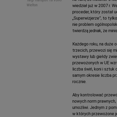
Targi
Transport
Tsl
Volvo
Wielton
wiedział już w 2007 r. W
proceder, który został
„Superwizjerze”, to tyl
nie problem ogólnopolski
twierdzą jednak, że minis
Każdego roku, na duże 
trzecich, przewozi się m
wystawy lub giełdy zwie
przewożonych w UE wzro
liczba świń, koni i sztuk
samym okresie liczba p
rocznie.
Aby kontrolować przewóz 
nowych norm prawnych, al
umożliwi. Jednym z pomys
w których przewożone je