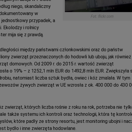
edług niego, skandaliczny
 udokumentowany w
Fot. flickr.com
ko jednostkowy przypadek, a
. Ekolodzy i rolnicy
ter mija się z prawdą.
odległości między państwami członkowskimi oraz do państw
iliony zwierząt przeznaczonych do hodowli lub uboju, jak również
rząt domowych. Od 2009 r. do 2015 r. wartość zwierząt
sła o 19% – z 1252,1 mln EUR do 1492,8 mln EUR. Zwiększyła s
 drobiu, natomiast liczba sztuk bydła, owiec i kóz zmalała. W tym
rzewozów żywych zwierząt w UE wzrosła z ok. 400 000 do 430 
zwierząt, których liczba rośnie z roku na rok, potrzeba nie tylk
e także systemu ich kontroli oraz technologii, która tę kontrol
łów, które padły ze strony resortu, jest monitoring ubojni i nac
st bydło i inne zwierzęta hodowlane.