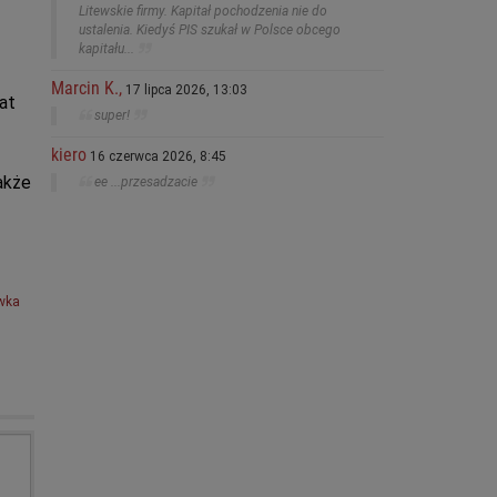
Litewskie firmy. Kapitał pochodzenia nie do
ustalenia. Kiedyś PIS szukał w Polsce obcego
kapitału...
Marcin K.,
17 lipca 2026, 13:03
at
super!
kiero
16 czerwca 2026, 8:45
akże
ee ...przesadzacie
wka