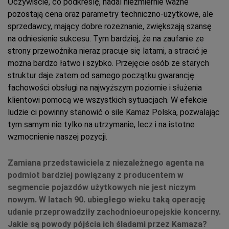
Oczywiście, co podkreślę, nadal niezmiernie ważne
pozostają cena oraz parametry techniczno-użytkowe, ale
sprzedawcy, mający dobre rozeznanie, zwiększają szansę
na odniesienie sukcesu. Tym bardziej, że na zaufanie ze
strony przewoźnika nieraz pracuje się latami, a stracić je
można bardzo łatwo i szybko. Przejęcie osób ze starych
struktur daje zatem od samego początku gwarancję
fachowości obsługi na najwyższym poziomie i służenia
klientowi pomocą we wszystkich sytuacjach. W efekcie
ludzie ci powinny stanowić o sile Kamaz Polska, pozwalając
tym samym nie tylko na utrzymanie, lecz i na istotne
wzmocnienie naszej pozycji.
Zamiana przedstawiciela z niezależnego agenta na
podmiot bardziej powiązany z producentem w
segmencie pojazdów użytkowych nie jest niczym
nowym. W latach 90. ubiegłego wieku taką operację
udanie przeprowadziły zachodnioeuropejskie koncerny.
Jakie są powody pójścia ich śladami przez Kamaza?