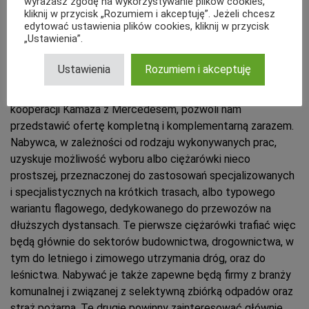
wyrażasz zgodę na wykorzystywanie plików cookies,
kliknij w przycisk „Rozumiem i akceptuję”. Jeżeli chcesz
Jakie dostrzega Pan zalety skonfigurowania oferty w
edytować ustawienia plików cookies, kliknij w przycisk
„Ustawienia”.
taki właśnie sposób?
Ustawienia
Rozumiem i akceptuję
Takie połączenie, z jednej strony obejmujące odmiany z
silnikami Cumminsa, z drugiej wersje powstałe w wyniku
kooperacji Kamaza z Mercedesem, pozwoli nam
przedstawić ofertę kompletną i komplementarną zarazem.
Nabywca, w zależności od rodzaju wykonywanych prac,
uzyskuje możliwość wyboru albo ciężarówki nieco
prostszej, przeznaczonej do zastosowań specjalizowanych
i specjalistycznych na krótkich trasach, albo typowego
wariantu flagowego, dedykowanego do przewozów na
dłuższych dystansach. Te pierwsze ciężarówki trafiać więc
będą głównie do sektorów budownictwa, drogownictwa, w
tym do letniego i zimowego utrzymania dróg, oraz do
leśnictwa. Nabywać je także zapewne będą firmy z branży
komunalnej i związanej z selektywną zbiórką odpadów oraz
straż pożarna. Te drugie powinny zainteresować głównie