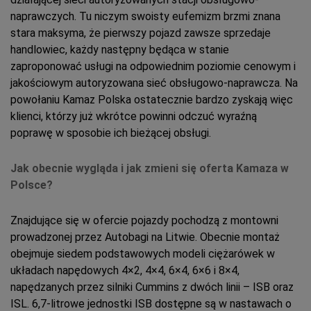
naprawczych. Tu niczym swoisty eufemizm brzmi znana
stara maksyma, że pierwszy pojazd zawsze sprzedaje
handlowiec, każdy następny będąca w stanie
zaproponować usługi na odpowiednim poziomie cenowym i
jakościowym autoryzowana sieć obsługowo-naprawcza. Na
powołaniu Kamaz Polska ostatecznie bardzo zyskają więc
klienci, którzy już wkrótce powinni odczuć wyraźną
poprawę w sposobie ich bieżącej obsługi.
Jak obecnie wygląda i jak zmieni się oferta Kamaza w
Polsce?
Znajdujące się w ofercie pojazdy pochodzą z montowni
prowadzonej przez Autobagi na Litwie. Obecnie montaż
obejmuje siedem podstawowych modeli ciężarówek w
układach napędowych 4×2, 4×4, 6×4, 6×6 i 8×4,
napędzanych przez silniki Cummins z dwóch linii – ISB oraz
ISL. 6,7-litrowe jednostki ISB dostępne są w nastawach o