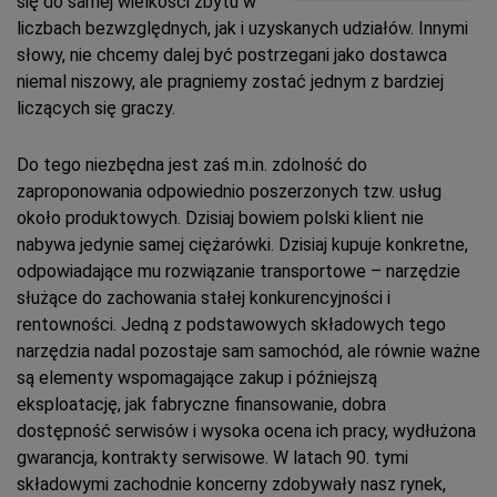
się do samej wielkości zbytu w
liczbach bezwzględnych, jak i uzyskanych udziałów. Innymi
słowy, nie chcemy dalej być postrzegani jako dostawca
niemal niszowy, ale pragniemy zostać jednym z bardziej
liczących się graczy.
Do tego niezbędna jest zaś m.in. zdolność do
zaproponowania odpowiednio poszerzonych tzw. usług
około produktowych. Dzisiaj bowiem polski klient nie
nabywa jedynie samej ciężarówki. Dzisiaj kupuje konkretne,
odpowiadające mu rozwiązanie transportowe – narzędzie
służące do zachowania stałej konkurencyjności i
rentowności. Jedną z podstawowych składowych tego
narzędzia nadal pozostaje sam samochód, ale równie ważne
są elementy wspomagające zakup i późniejszą
eksploatację, jak fabryczne finansowanie, dobra
dostępność serwisów i wysoka ocena ich pracy, wydłużona
gwarancja, kontrakty serwisowe. W latach 90. tymi
składowymi zachodnie koncerny zdobywały nasz rynek,