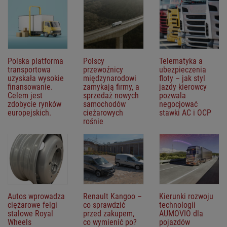
Polska platforma
Polscy
Telematyka a
transportowa
przewoźnicy
ubezpieczenia
uzyskała wysokie
międzynarodowi
floty – jak styl
finansowanie.
zamykają firmy, a
jazdy kierowcy
Celem jest
sprzedaż nowych
pozwala
zdobycie rynków
samochodów
negocjować
europejskich.
cieżarowych
stawki AC i OCP
rośnie
Autos wprowadza
Renault Kangoo –
Kierunki rozwoju
ciężarowe felgi
co sprawdzić
technologii
stalowe Royal
przed zakupem,
AUMOVIO dla
Wheels
co wymienić po?
pojazdów