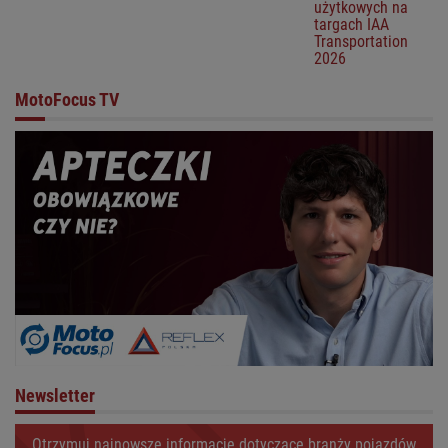
użytkowych na
targach IAA
Transportation
2026
MotoFocus TV
Newsletter
Otrzymuj najnowsze informacje dotyczące branży pojazdów