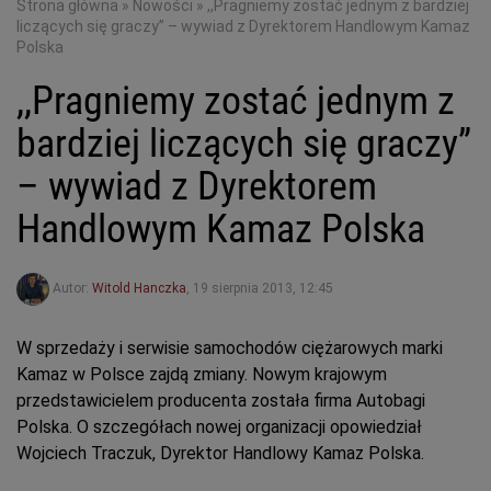
Strona główna
»
Nowości
»
,,Pragniemy zostać jednym z bardziej
liczących się graczy” – wywiad z Dyrektorem Handlowym Kamaz
Polska
,,Pragniemy zostać jednym z
bardziej liczących się graczy”
– wywiad z Dyrektorem
Handlowym Kamaz Polska
Autor:
Witold Hanczka
,
19 sierpnia 2013, 12:45
W sprzedaży i serwisie samochodów ciężarowych marki
Kamaz w Polsce zajdą zmiany. Nowym krajowym
przedstawicielem producenta została firma Autobagi
Polska. O szczegółach nowej organizacji opowiedział
Wojciech Traczuk, Dyrektor Handlowy Kamaz Polska.