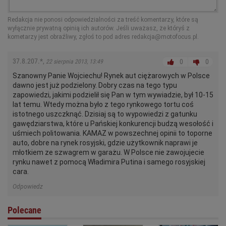
Redakcja nie ponosi odpowiedzialności za treść komentarzy, które są
Pamiętaj, że wbrew pozorom w Internecie, nie jesteś anonimowy. Dodając
wyłącznie prywatną opinią ich autorów. Jeśli uważasz, że któryś z
komentarze na portalu zobowiązujesz się do postępowania zgodnie
kometarzy jest obraźliwy, zgłoś to pod adres redakcja@motofocus.pl.
obowiązującymi przepisami prawa, będąc świadomym odpowiedzialności
między innymi z art. 212. Kodeksu Karnego (z tytułu pomówienia) oraz Art.
216. Kodeksu Karnego (z tytułu zniewagi), oraz zapisami
regulaminu
.
37.8.207.*
,
0
0
22 sierpnia 2013, 13:49
Szanowny Panie Wojciechu! Rynek aut ciężarowych w Polsce
dawno jest już podzielony. Dobry czas na tego typu
zapowiedzi, jakimi podzielił się Pan w tym wywiadzie, był 10-15
lat temu. Wtedy można było z tego rynkowego tortu coś
istotnego uszczknąć. Dzisiaj są to wypowiedzi z gatunku
gawędziarstwa, które u Pańskiej konkurencji budzą wesołość i
uśmiech politowania. KAMAZ w powszechnej opinii to toporne
auto, dobre na rynek rosyjski, gdzie użytkownik naprawi je
młotkiem ze szwagrem w garażu. W Polsce nie zawojujecie
rynku nawet z pomocą Władimira Putina i samego rosyjskiej
cara.
Odpowiedz
Polecane