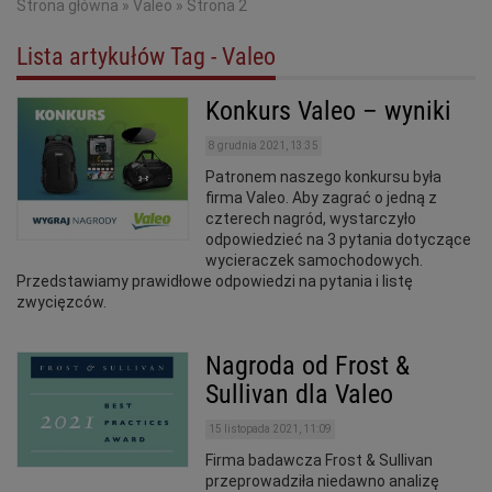
Strona główna
»
Valeo
»
Strona 2
Lista artykułów Tag - Valeo
Konkurs Valeo – wyniki
8 grudnia 2021, 13:35
Patronem naszego konkursu była
firma Valeo. Aby zagrać o jedną z
czterech nagród, wystarczyło
odpowiedzieć na 3 pytania dotyczące
wycieraczek samochodowych.
Przedstawiamy prawidłowe odpowiedzi na pytania i listę
zwycięzców.
Nagroda od Frost &
Sullivan dla Valeo
15 listopada 2021, 11:09
Firma badawcza Frost & Sullivan
przeprowadziła niedawno analizę