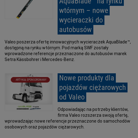
AquaBlade™ na rynku
wtórnym – nowe
wycieraczki do
autobusów
Valeo poszerza ofertę innowacyjnych wycieraczek AquaBlade™,
dostępną na rynku wtórnym. Pod marką SWF zostały
wprowadzone referencje przeznaczone do autobusów marek
Setra Kässbohrer i Mercedes-Benz.
Nowe produkty dla
ARTYKUŁ SPONSOROWANY
pojazdów ciężarowych
od Valeo
Odpowiadając na potrzeby klientów,
firma Valeo rozszerza swoją ofertę,
wprowadzając nowe referencje przeznaczone do samochodów
osobowych oraz pojazdów ciężarowych.