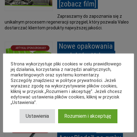
[zobacz film]
Zapraszamy do zapoznania się z
unikalnym procesem regeneracji sprzęgieł, który pozwala Valeo
dostarczać klientom produkty najwyższej jakości.
Nowe opakowania
ARTYKUŁ SPONSOROWANY
produktów Valeo –
nowoczesne i
Strona wykorzystuje pliki cookies w celu prawidłowego
jej działania, korzystania z narzędzi analitycznych,
praktyczne
marketingowych oraz systemu komentarzy.
Szczegóły znajdziesz w polityce prywatności. Jeżeli
wyrażasz zgodę na wykorzystywanie plików cookies,
Valeo wprowadza nową szatę
kliknij w przycisk „Rozumiem i akceptuję”. Jeżeli chcesz
graficzną opakowań swoich produktów w sektorze B2B. Już
edytować ustawienia plików cookies, kliknij w przycisk
wkrótce na magazynowych półkach pojawią się kartony z
„Ustawienia”.
charakterystycznym, dynamicznym wzorem. Zmiana będzie
następowała stopniowo.
Ustawienia
Rozumiem i akceptuję
Technologia
ARTYKUŁ SPONSOROWANY