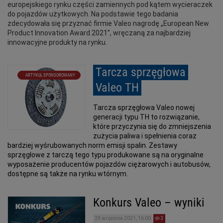
europejskiego rynku części zamiennych pod kątem wycieraczek
do pojazdów użytkowych. Na podstawie tego badania
zdecydowała się przyznać firmie Valeo nagrodę „European New
Product Innovation Award 2021”, wręczaną za najbardziej
innowacyjne produkty na rynku.
Tarcza sprzęgłowa
ARTYKUŁ SPONSOROWANY
Valeo TH
Tarcza sprzęgłowa Valeo nowej
generacji typu TH to rozwiązanie,
które przyczynia się do zmniejszenia
zużycia paliwa i spełnienia coraz
bardziej wyśrubowanych norm emisji spalin. Zestawy
sprzęgłowe z tarczą tego typu produkowane są na oryginalne
wyposażenie producentów pojazdów ciężarowych i autobusów,
dostępne są także na rynku wtórnym.
Konkurs Valeo – wyniki
29 września 2021, 16:00
3