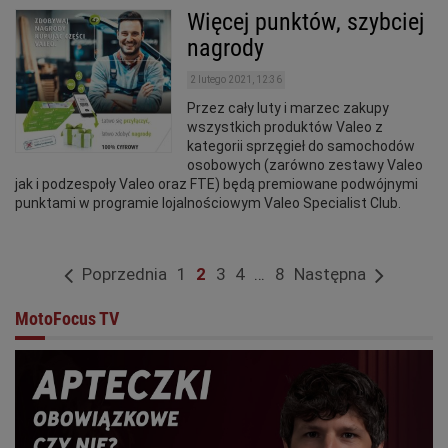
Więcej punktów, szybciej
nagrody
2 lutego 2021, 12:36
Przez cały luty i marzec zakupy
wszystkich produktów Valeo z
kategorii sprzęgieł do samochodów
osobowych (zarówno zestawy Valeo
jak i podzespoły Valeo oraz FTE) będą premiowane podwójnymi
punktami w programie lojalnościowym Valeo Specialist Club.
Poprzednia
1
2
3
4
…
8
Następna
MotoFocus TV