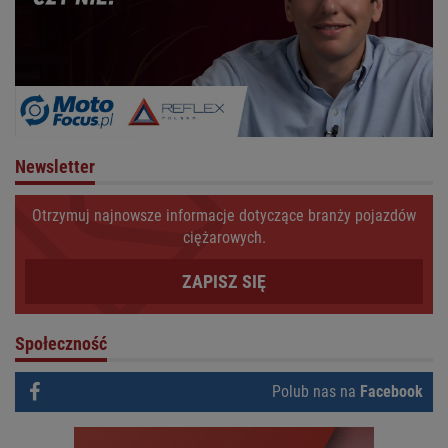
Newsletter
Otrzymuj najnowsze informacje dotyczące branży pojazdów
ciężarowych.
ZAPISZ SIĘ
Społeczność
Polub nas na
Facebook