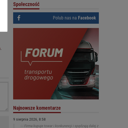
Społeczność
Polub nas na
Facebook
a
,
Najnowsze komentarze
do
9 sierpnia 2026, 8:58
rt.
Firma kupuje towar i konkurencji i spędzają dalej z