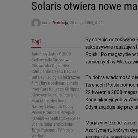
Solaris otwiera nowe ma
Autor:
Redakcja
,
26 maja 2008, 0:00
By spełnić oczekiwania 
Tagi
sukcesywnie realizuje s
Autobusy
Autos
BOSCH
Polski. Po magazynie w
Ciekawostki
Ciężarowe
zamiennych w Warszawie 
Ciężarówka
Ciężarówki
Continental
Części
Dachser
To dobra wiadomość dla 
Daf
Dkv
Ekologia
Elektryczne
film
Filtry
Goodyear
Ic
Inelo
terenach Polski północn
Inter Cars
Itd
Iveco
Kh kipper
22 kwietnia 2008 magazy
Kierowcy
Konkurs
logistyka
Komunikacyjnych w Warsz
Man
Mercedes benz
Naczepy
Nagroda
Opony
Gdyni znajduje się przy 
Prawo
Promocja
Przepisy
Renault
Renault trucks
Rynek
Magazyny części zamienn
Scania
Solaris
szkolenia
Asortyment, którym dys
Targi
Transport
Tsl
Volvo
Wielton
autobusów marki Solaris