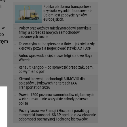
i
Polska platforma transportowa
uzyskała wysokie finansowanie.
Celem jest zdobycie rynków
europejskich.
u w
Polscy przewoźnicy międzynarodowi zamykają
firmy, a sprzedaż nowych samochodów
do
cieżarowych rośnie
nnym
Telematyka a ubezpieczenia floty – jak styl jazdy
kierowcy pozwala negocjować stawki AC i OCP
Autos wprowadza ciężarowe felgi stalowe Royal
Wheels
o
Renault Kangoo – co sprawdzić przed zakupem,
co wymienić po?
Kierunki rozwoju technologii AUMOVIO dla
pojazdów użytkowych na targach IAA
Transportation 2026
Prawie 1200 pożarów samochodów ciężarowych
w ciągu roku – nie wszystkie szkody pokrywa
polisa
Pożary lasów we Francji i Hiszpanii paraliżują
ch
europejski transport. SNAP apeluje o zwiększenie
 są
odporności operacyjnej i ochronę kierowców.
się