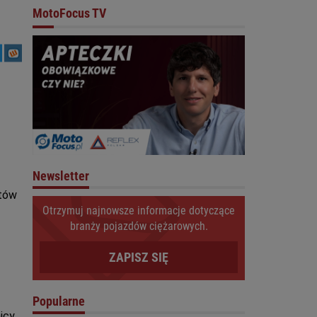
MotoFocus TV
Newsletter
ntów
Otrzymuj najnowsze informacje dotyczące
branży pojazdów ciężarowych.
ZAPISZ SIĘ
Popularne
icy