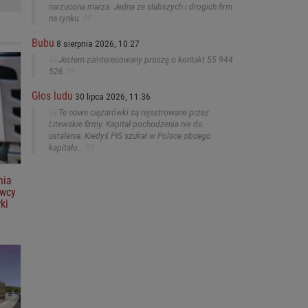
narzucona marza. Jedna ze słabszych i drogich firm
na rynku.
Bubu
8 sierpnia 2026, 10:27
Jestem zainteresowany proszę o kontakt 55 944
526
Głos ludu
30 lipca 2026, 11:36
Te nowe ciężarówki są rejestrowane przez
Litewskie firmy. Kapitał pochodzenia nie do
ustalenia. Kiedyś PIS szukał w Polsce obcego
kapitału...
nia
owcy
ki