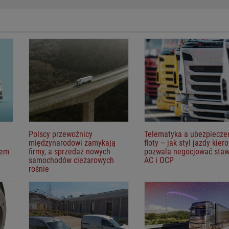
Polscy przewoźnicy
Telematyka a ubezpiecze
międzynarodowi zamykają
floty – jak styl jazdy kier
lem
firmy, a sprzedaż nowych
pozwala negocjować staw
samochodów cieżarowych
AC i OCP
rośnie