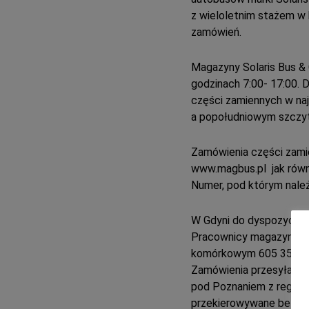
z wieloletnim stażem w 
zamówień.
Magazyny Solaris Bus & 
godzinach 7:00- 17:00. 
części zamiennych w na
a popołudniowym szczy
Zamówienia części zami
www.magbus.pl jak równi
Numer, pod którym należ
W Gdyni do dyspozycji k
Pracownicy magazynu w 
komórkowym 605 351 4
Zamówienia przesyłane 
pod Poznaniem z regionu
przekierowywane bezpośr