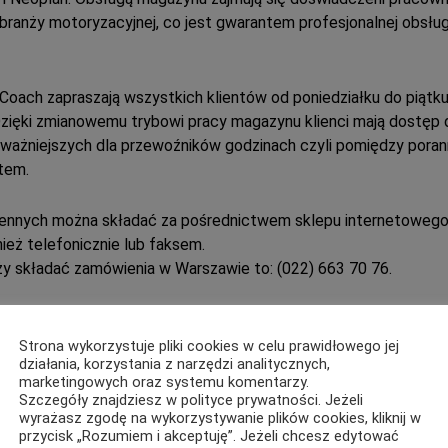
branży motoryzacyjnej, co jest gwarantem profesjonalnej obsług
Coach zapraszają wszystkich klientów od poniedziałku do piątk
Dzięki zmianowemu trybowi pracy magazynu klienci mają dostęp 
jważniejszych dla przewoźników godzinach czyli pomiędzy pora
tem.
ennych można składać za pośrednictwem sklepu internetoweg
eż telefonicznie lub faksem.
y składać zamówienia w Warszawie to: (022) 663 70 76.
lientów jest numer (058) 66 30 138.
Gdyni odpowiedzą na wszelkie pytanie także pod numerem
Strona wykorzystuje pliki cookies w celu prawidłowego jej
działania, korzystania z narzędzi analitycznych,
72.
marketingowych oraz systemu komentarzy.
do centralnego magazynu części zamiennych Solaris Bus & Coa
Szczegóły znajdziesz w polityce prywatności. Jeżeli
 obsługiwanego przez jednostki regionalne w Gdyni i Warszawie
wyrażasz zgodę na wykorzystywanie plików cookies, kliknij w
przycisk „Rozumiem i akceptuję”. Jeżeli chcesz edytować
ednio do odpowiednich magazynów i jeśli dana część znajduje 