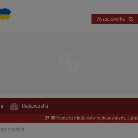
Wyszukiwarka
ia
Ciekawostki
07.08
Kradzieże ładunków podczas jazdy. Jak przewoźnicy m
azyny części