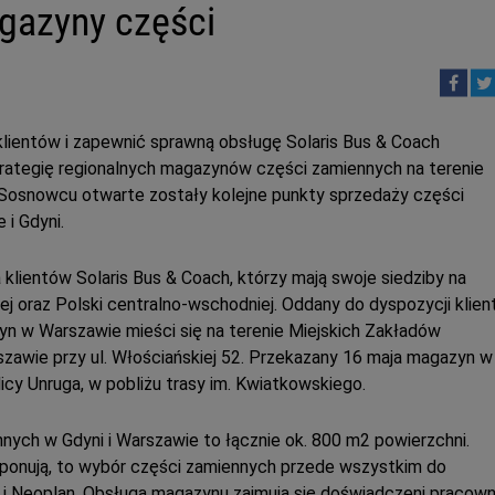
gazyny części
klientów i zapewnić sprawną obsługę Solaris Bus & Coach
trategię regionalnych magazynów części zamiennych na terenie
 Sosnowcu otwarte zostały kolejne punkty sprzedaży części
i Gdyni.
klientów Solaris Bus & Coach, którzy mają swoje siedziby na
ej oraz Polski centralno-wschodniej. Oddany do dyspozycji klie
n w Warszawie mieści się na terenie Miejskich Zakładów
awie przy ul. Włościańskiej 52. Przekazany 16 maja magazyn w
ulicy Unruga, w pobliżu trasy im. Kwiatkowskiego.
ych w Gdyni i Warszawie to łącznie ok. 800 m2 powierzchni.
ponują, to wybór części zamiennych przede wszystkim do
 i Neoplan. Obsługą magazynu zajmują się doświadczeni pracown