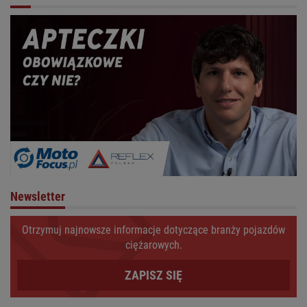
Newsletter
Otrzymuj najnowsze informacje dotyczące branży pojazdów
ciężarowych.
ZAPISZ SIĘ