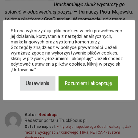
Uruchamiając silnik wystarczy go
ustawić w odpowiedniej pozycji
– tłumaczy Piotr Majewski,
twórca platformy GpsGuardian. W momencie, gdy mamy
wątpliwości, czy pracownik odpowiednio oznaczył każdą
Strona wykorzystuje pliki cookies w celu prawidłowego
część trasy, możemy prześledzić ją na stronie internetowej.
jej działania, korzystania z narzędzi analitycznych,
marketingowych oraz systemu komentarzy.
Szczegóły znajdziesz w polityce prywatności. Jeżeli
Tego typu rozwiązania mogą być stosowane w każdej
wyrażasz zgodę na wykorzystywanie plików cookies,
firmie dysponującej flotą niezależnie od tego czy składa się
kliknij w przycisk „Rozumiem i akceptuję”. Jeżeli chcesz
edytować ustawienia plików cookies, kliknij w przycisk
z dwóch, czy stu samochodów. Nie ma znaczenia tutaj
„Ustawienia”.
również segment rynku, w którym działa firma, bo w każdym
może przynieść wymierne oszczędności.
Ustawienia
Rozumiem i akceptuję
Autor:
Redakcja
Redaktor portalu TruckFocus.pl
Ostatnio napisał
:
Filtry oleju napędowego Bosch walczą…
,
Jak
można wyciągnąć 24-tonowego TIR-a
,
NETCAP - system