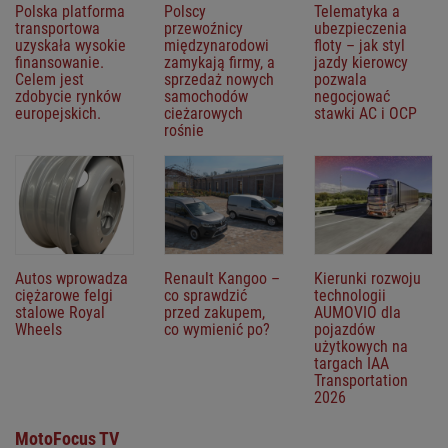
Polska platforma
Polscy
Telematyka a
transportowa
przewoźnicy
ubezpieczenia
uzyskała wysokie
międzynarodowi
floty – jak styl
finansowanie.
zamykają firmy, a
jazdy kierowcy
Celem jest
sprzedaż nowych
pozwala
zdobycie rynków
samochodów
negocjować
europejskich.
cieżarowych
stawki AC i OCP
rośnie
Autos wprowadza
Renault Kangoo –
Kierunki rozwoju
ciężarowe felgi
co sprawdzić
technologii
stalowe Royal
przed zakupem,
AUMOVIO dla
Wheels
co wymienić po?
pojazdów
użytkowych na
targach IAA
Transportation
2026
MotoFocus TV