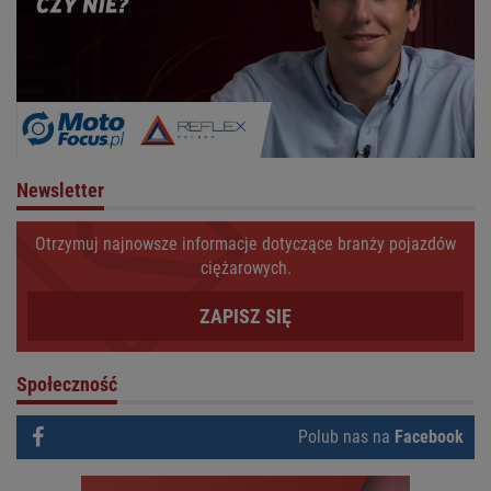
Newsletter
Otrzymuj najnowsze informacje dotyczące branży pojazdów
ciężarowych.
ZAPISZ SIĘ
Społeczność
Polub nas na
Facebook