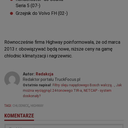
Seria 5 (07-)
Grzejnik do Volvo FH (02-)
Równocześnie firma Highway poinformowała, że od marca
2013 r. obowiązywać będą nowe, niższe ceny na gamę
chłodnic klimatyzacji i nagrzewnic.
Autor:
Redakcja
Redaktor portalu TruckFocus.pl
Ostatnio napisał
:
Filtry oleju napędowego Bosch walczą…
,
Jak
można wyciągnąć 24-tonowego TIR-a
,
NETCAP - system
doskonały?
,
TAGI:
CHŁODNICE
HIGHWAY
KOMENTARZE