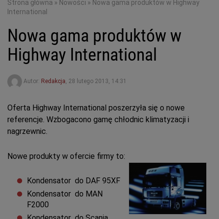
Strona główna
»
Nowości
»
Nowa gama produktów w Highway
International
Nowa gama produktów w
Highway International
Autor:
Redakcja
,
28 lutego 2013, 14:31
Oferta Highway International poszerzyła się o nowe
referencje. Wzbogacono gamę chłodnic klimatyzacji i
nagrzewnic.
Nowe produkty w ofercie firmy to:
Kondensator do DAF 95XF
Kondensator do MAN
F2000
Kondensator do Scania