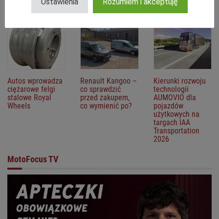
europejskich.
cieżarowych
stawki AC i OCP
Ustawienia
Rozumiem i akceptuję
rośnie
Autos wprowadza
Renault Kangoo –
Kierunki rozwoju
ciężarowe felgi
co sprawdzić
technologii
stalowe Royal
przed zakupem,
AUMOVIO dla
Wheels
co wymienić po?
pojazdów
użytkowych na
targach IAA
Transportation
2026
MotoFocus TV