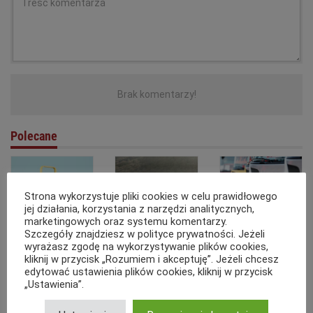
Pamiętaj, że wbrew pozorom w Internecie, nie jesteś anonimowy. Dodając
komentarze na portalu zobowiązujesz się do postępowania zgodnie
Brak komentarzy!
obowiązującymi przepisami prawa, będąc świadomym odpowiedzialności
między innymi z art. 212. Kodeksu Karnego (z tytułu pomówienia) oraz Art.
216. Kodeksu Karnego (z tytułu zniewagi), oraz zapisami
regulaminu
.
Polecane
Strona wykorzystuje pliki cookies w celu prawidłowego
jej działania, korzystania z narzędzi analitycznych,
marketingowych oraz systemu komentarzy.
Szczegóły znajdziesz w polityce prywatności. Jeżeli
Polska platforma
Polscy
Telematyka a
wyrażasz zgodę na wykorzystywanie plików cookies,
transportowa
przewoźnicy
ubezpieczenia
kliknij w przycisk „Rozumiem i akceptuję”. Jeżeli chcesz
uzyskała wysokie
międzynarodowi
floty – jak styl
edytować ustawienia plików cookies, kliknij w przycisk
finansowanie.
zamykają firmy, a
jazdy kierowcy
„Ustawienia”.
Celem jest
sprzedaż nowych
pozwala
zdobycie rynków
samochodów
negocjować