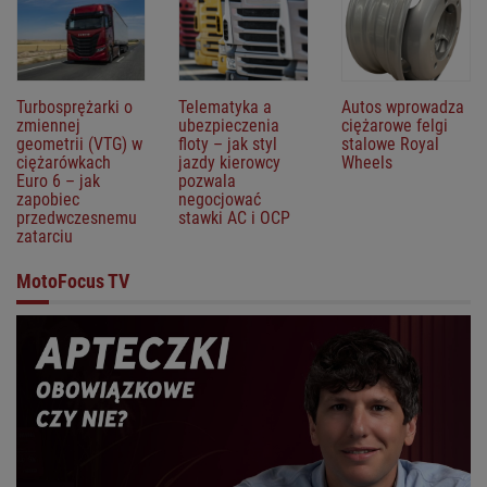
Turbosprężarki o
Telematyka a
Autos wprowadza
zmiennej
ubezpieczenia
ciężarowe felgi
geometrii (VTG) w
floty – jak styl
stalowe Royal
ciężarówkach
jazdy kierowcy
Wheels
Euro 6 – jak
pozwala
zapobiec
negocjować
przedwczesnemu
stawki AC i OCP
zatarciu
MotoFocus TV