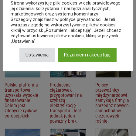
Strona wykorzystuje pliki cookies w celu prawidłowego
jej działania, korzystania z narzędzi analitycznych,
Pamiętaj, że wbrew pozorom w Internecie, nie jesteś anonimowy. Dodając
marketingowych oraz systemu komentarzy.
komentarze na portalu zobowiązujesz się do postępowania zgodnie
Szczegóły znajdziesz w polityce prywatności. Jeżeli
Brak komentarzy!
obowiązującymi przepisami prawa, będąc świadomym odpowiedzialności
wyrażasz zgodę na wykorzystywanie plików cookies,
między innymi z art. 212. Kodeksu Karnego (z tytułu pomówienia) oraz Art.
kliknij w przycisk „Rozumiem i akceptuję”. Jeżeli chcesz
216. Kodeksu Karnego (z tytułu zniewagi), oraz zapisami
regulaminu
.
edytować ustawienia plików cookies, kliknij w przycisk
Polecane
„Ustawienia”.
Ustawienia
Rozumiem i akceptuję
Polska platforma
Producenci
Polscy
transportowa
ciężarówek
przewoźnicy
uzyskała wysokie
przygotowani na
międzynarodowi
finansowanie.
szybszą
zamykają firmy, a
Celem jest
elektryfikację
sprzedaż nowych
zdobycie rynków
transportu. Jest
samochodów
europejskich.
jednak jeden
cieżarowych
poważny brak.
rośnie