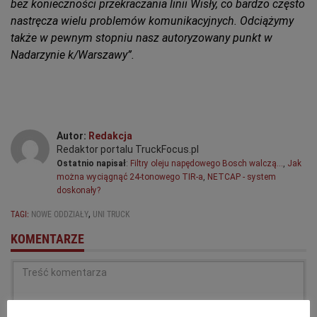
bez konieczności przekraczania linii Wisły, co bardzo często
nastręcza wielu problemów komunikacyjnych. Odciążymy
także w pewnym stopniu nasz autoryzowany punkt w
Nadarzynie k/Warszawy”.
Autor:
Redakcja
Redaktor portalu TruckFocus.pl
Ostatnio napisał
:
Filtry oleju napędowego Bosch walczą…
,
Jak
można wyciągnąć 24-tonowego TIR-a
,
NETCAP - system
doskonały?
,
TAGI:
NOWE ODDZIAŁY
UNI TRUCK
KOMENTARZE