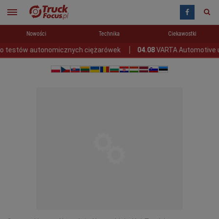
Nowości
Technika
Ciekawostki
stów autonomicznych ciężarówek
04.08
VARTA Automotive udostę