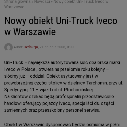
Strona główna
»
Nowości
»
Nowy obiekt Uni-Truck Iveco w
Warszawie
Nowy obiekt Uni-Truck Iveco
w Warszawie
Autor:
Redakcja
,
21 grudnia 2008, 0:00
Uni-Truck – największa autoryzowana sieć dealerska marki
Iveco w Polsce , otwiera na przełomie roku kolejny –
siódmy już – oddział. Obiekt usytuowany jest w
prawobrzeżnej części stolicy w dzielnicy Tarchomin, przy ul.
Spedycyjnej 11 – wjazd od ul. Płochocińskiej.
Na klientów czekać będą profesjonalni przedstawiciele
handlowi oferujący pojazdy Iveco, specjaliści ds. części
zamiennych oraz przeszkolony personel serwisu.
Obiekt w Warszawie dysponować będzie ośmioma w pełni