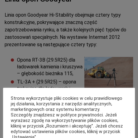
Linia opon Goodyear Hi-Stability obejmuje cztery typy
konstrukcyjne, pokrywające znaczną część
zapotrzebowania rynku, a także kolejnych pięć typów do
zastosowań specjalnych. Na wystawie Intermat 2012
prezentowane są następujące cztery typy:
Opona RT-3B (29.5R25) dla
ładowarek kamienia i kruszywa
– głębokość bieżnika 115,
TL-3A + (29.5R25) – opona
trakcyjna dla ładowarek i
wozideł przegubowych – głębokość bieżnika 125,
Strona wykorzystuje pliki cookies w celu prawidłowego
GP-4D (875/65R29) dla ładowarek i wozideł
jej działania, korzystania z narzędzi analitycznych,
marketingowych oraz systemu komentarzy.
przegubowych – głębokość bieżnika 150,
Szczegóły znajdziesz w polityce prywatności. Jeżeli
RL-5K (875/65R33) – dla ładowarek pracujących w
wyrażasz zgodę na wykorzystywanie plików cookies,
przemyśle, kopalniach podziemnych i odkrywkowych
kliknij w przycisk „Rozumiem i akceptuję”. Jeżeli chcesz
edytować ustawienia plików cookies, kliknij w przycisk
– głębokość bieżnika 250.
„Ustawienia”.