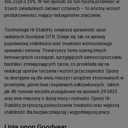
ton, czyli o 25%. W ten sposób 36 ton można przenieść w
trzech załadunkach zamiast czterech – to istotny wzrost
produktywności, mający niebagatelne znaczenie.
Technologia Hi-Stability zwiększa sprawność opon
radialnych Goodyear OTR. Dzieje się tak za sprawą
poprawionej stabilności oraz trwałości wzmocnionego
opasania i osnowy. Towarzyszy temu szereg innych
innowacyjnych rozwiązań, sprzyjających samooczyszczaniu
bieżnika i zmniejszających tarcie, co przekłada się na
redukcję oporów toczenia i wzrost przyczepności. Opony
te dostępne są dla wielu maszyn i urządzeń stosowanych w
przemyśle, górnictwie i kopalniach odkrywkowych, takich
jak 40-tonowe wozidła przegubowe na oponach 29.5R25
oraz inne maszyny o dużej mocy i nośności. Opony Hi-
Stability przynoszą podwyższenie trwałości oraz większą
stabilność dla bezpieczniejszej i wygodniejszej pracy.
Linia opon Goodyear