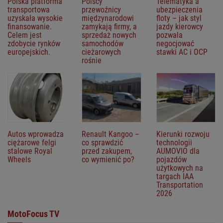
Polska platforma
Polscy
Telematyka a
transportowa
przewoźnicy
ubezpieczenia
uzyskała wysokie
międzynarodowi
floty – jak styl
finansowanie.
zamykają firmy, a
jazdy kierowcy
Celem jest
sprzedaż nowych
pozwala
zdobycie rynków
samochodów
negocjować
europejskich.
cieżarowych
stawki AC i OCP
rośnie
Autos wprowadza
Renault Kangoo –
Kierunki rozwoju
ciężarowe felgi
co sprawdzić
technologii
stalowe Royal
przed zakupem,
AUMOVIO dla
Wheels
co wymienić po?
pojazdów
użytkowych na
targach IAA
Transportation
2026
MotoFocus TV