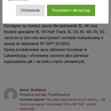
Ustawienia
Rozumiem i akceptuję
Dostępne są również opony dla ładowarek RL-4K oraz
modele specjalne RL-5K Half Track, RL-3S, RL-4S i RL-5S.
Jeszcze w tym roku asortyment zostanie rozbudowany o
oponę do ładowarek RT-3B** 26.5R25.
Opony produkowane są w zakładzie Goodyear w
Luksemburgu i oferowane zarówno jako pierwsze
wyposażenie, jak i na rynku części zamiennych.
Autor:
Redakcja
Redaktor portalu TruckFocus.pl
Ostatnio napisał
:
Filtry oleju napędowego Bosch walczą…
,
Jak
można wyciągnąć 24-tonowego TIR-a
,
NETCAP - system
doskonały?