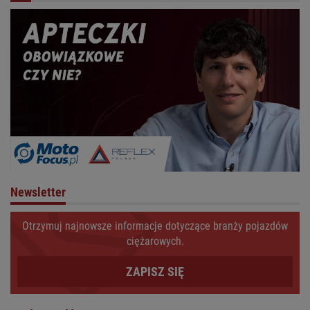
Newsletter
Otrzymuj najnowsze informacje dotyczące branży pojazdów
ciężarowych.
ZAPISZ SIĘ