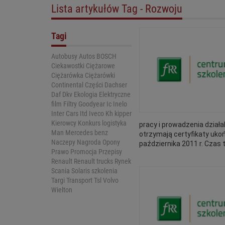
Lista artykułów Tag - Rozwoju
Tagi
Autobusy
Autos
BOSCH
Ciekawostki
Ciężarowe
Ciężarówka
Ciężarówki
Continental
Części
Dachser
Daf
Dkv
Ekologia
Elektryczne
film
Filtry
Goodyear
Ic
Inelo
Inter Cars
Itd
Iveco
Kh kipper
Kierowcy
Konkurs
logistyka
pracy i prowadzenia dział
Man
Mercedes benz
otrzymają certyfikaty uko
Naczepy
Nagroda
Opony
października 2011 r. Czas t
Prawo
Promocja
Przepisy
Renault
Renault trucks
Rynek
Scania
Solaris
szkolenia
Targi
Transport
Tsl
Volvo
Wielton