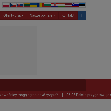
Oferty pracy
Nasze portale
Kontakt
y mogą ograniczyć ryzyko?
06.08
Polska przygotowuje się do te