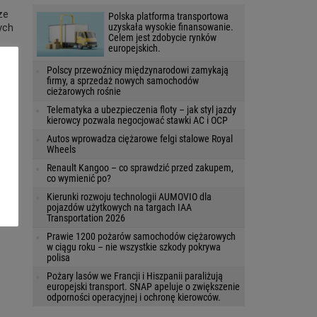
że
Polska platforma transportowa
uzyskała wysokie finansowanie.
ych
Celem jest zdobycie rynków
europejskich.
Polscy przewoźnicy międzynarodowi zamykają
firmy, a sprzedaż nowych samochodów
cieżarowych rośnie
Telematyka a ubezpieczenia floty – jak styl jazdy
kierowcy pozwala negocjować stawki AC i OCP
Autos wprowadza ciężarowe felgi stalowe Royal
Wheels
Renault Kangoo – co sprawdzić przed zakupem,
co wymienić po?
waj
Kierunki rozwoju technologii AUMOVIO dla
y i
pojazdów użytkowych na targach IAA
ji i
Transportation 2026
Prawie 1200 pożarów samochodów ciężarowych
w ciągu roku – nie wszystkie szkody pokrywa
polisa
Pożary lasów we Francji i Hiszpanii paraliżują
europejski transport. SNAP apeluje o zwiększenie
odporności operacyjnej i ochronę kierowców.