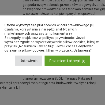
dwa szkolenia – dla osób kontrolujących działalność
gospodarczą w zakresie przewozów drogowych, a tak
poświęcone prowadzeniu postępowań administracyjn
w sprawie nałożenia kar pieniężnych w sprawach
ransport drogowy dla pracowników urzędów samorządowych wydających
gowy. Kontrola przewoźników przez organy wydające uprawnienia
Strona wykorzystuje pliki cookies w celu prawidłowego jej
a jest […]
działania, korzystania z narzędzi analitycznych,
marketingowych oraz systemu komentarzy.
Szczegóły znajdziesz w polityce prywatności. Jeżeli
Nowe osoby w kadrze zarządzającej
wyrażasz zgodę na wykorzystywanie plików cookies, kliknij w
Spedimex Sp. z o.o.
przycisk „Rozumiem i akceptuję”. Jeżeli chcesz edytować
ustawienia plików cookies, kliknij w przycisk „Ustawienia”.
28 czerwca 2011, 10:31
Ustawienia
Rozumiem i akceptuję
Do kadry zarządzającej Spedimex Sp. z o.o. dołączyli d
nowi członkowie: Tomasz Pyka – Dyrektor ds. Sprzedaż
Marketingu oraz Serge Schmittag – Dyrektor ds. Operac
Rozwoju. Powołanie nowych osób jest związane z
planowym rozwojem Spółki. Tomasz Pyka jest
trategii sprzedaży i marketingu oraz budowanie trwałych relacji
klientami […]