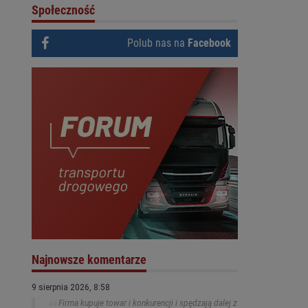
Społeczność
Polub nas na
Facebook
Najnowsze komentarze
9 sierpnia 2026, 8:58
Firma kupuje towar i konkurencji i spędzają dalej z