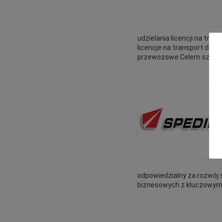
udzielania licencji na t
licencje na transport dro
przewozowe Celem szkoleni
odpowiedzialny za rozwój s
biznesowych z kluczowymi 