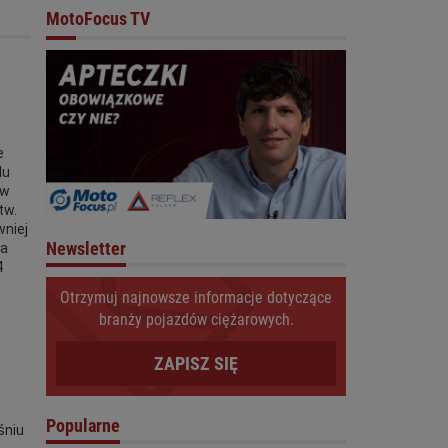
MotoFocus TV
e
lu
 w
tw.
wniej
Newsletter
ia
4
Otrzymuj najnowsze informacje dotyczące
branży pojazdów ciężarowych.
ZAPISZ SIĘ
Popularne
śniu