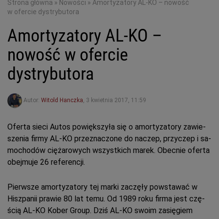
Strona główna
»
Nowości
»
Amortyzatory AL-KO – nowość
w ofercie dystrybutora
Amortyzatory AL-KO –
nowość w ofercie
dystrybutora
Autor:
Witold Hanczka
,
3 kwietnia 2017, 11:59
Ofer­ta sie­ci Au­tos po­więk­szy­ła się o amor­ty­za­to­ry za­wie­
sze­nia fir­my AL-KO prze­zna­czo­ne do na­czep, przy­czep i sa­
mo­cho­dów cię­ża­ro­wych wszyst­kich ma­rek. Obec­nie ofer­ta
obej­mu­je 26 re­fe­ren­cji.
Pierw­sze amor­ty­za­to­ry tej mar­ki za­czę­ły po­wsta­wać w
Hisz­pa­nii pra­wie 80 lat te­mu. Od 1989 ro­ku fir­ma jest czę­
ścią AL-KO Ko­ber Gro­up. Dziś AL-KO swo­im za­się­giem