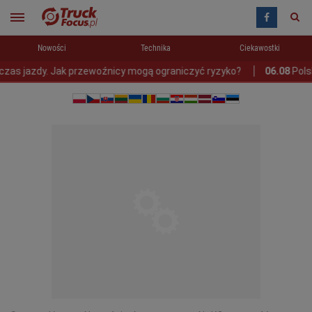
Nowości
Technika
Ciekawostki
dy. Jak przewoźnicy mogą ograniczyć ryzyko?
06.08
Polska przy