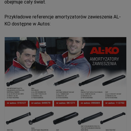
obej­mu­je ca­ły świat.
Przy­kła­do­we re­fe­ren­cje amor­ty­za­to­rów za­wie­sze­nia AL-
KO dostępne w Autos: