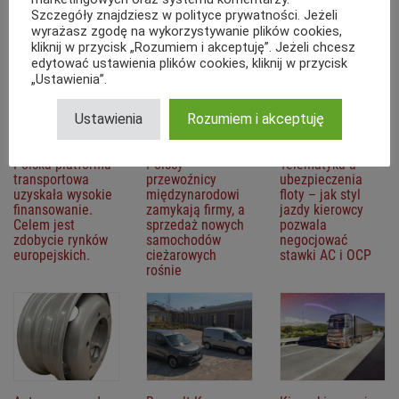
216. Kodeksu Karnego (z tytułu zniewagi), oraz zapisami
regulaminu
.
Szczegóły znajdziesz w polityce prywatności. Jeżeli
Polecane
wyrażasz zgodę na wykorzystywanie plików cookies,
kliknij w przycisk „Rozumiem i akceptuję”. Jeżeli chcesz
edytować ustawienia plików cookies, kliknij w przycisk
„Ustawienia”.
Ustawienia
Rozumiem i akceptuję
Polska platforma
Polscy
Telematyka a
transportowa
przewoźnicy
ubezpieczenia
uzyskała wysokie
międzynarodowi
floty – jak styl
finansowanie.
zamykają firmy, a
jazdy kierowcy
Celem jest
sprzedaż nowych
pozwala
zdobycie rynków
samochodów
negocjować
europejskich.
cieżarowych
stawki AC i OCP
rośnie