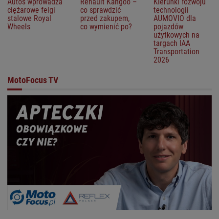
Autos wprowadza
Renault Kangoo –
Kierunki rozwoju
ciężarowe felgi
co sprawdzić
technologii
stalowe Royal
przed zakupem,
AUMOVIO dla
Wheels
co wymienić po?
pojazdów
użytkowych na
targach IAA
Transportation
2026
MotoFocus TV