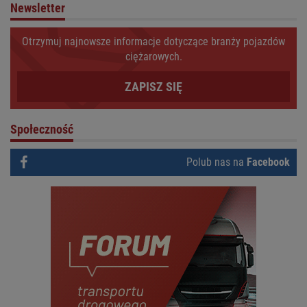
Newsletter
Otrzymuj najnowsze informacje dotyczące branży pojazdów
ciężarowych.
ZAPISZ SIĘ
Społeczność
Polub nas na
Facebook